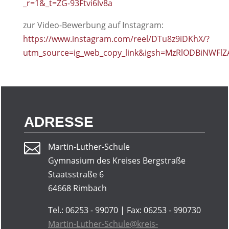
_r=1&_t=ZG-93Ftvi6lv8a
zur Video-Bewerbung auf Instagram:
https://www.instagram.com/reel/DTu8z9iDKhX/?
utm_source=ig_web_copy_link&igsh=MzRlODBiNWFlZ
ADRESSE

Martin-Luther-Schule
Gymnasium des Kreises Bergstraße
Staatsstraße 6
64668 Rimbach
Tel.: 06253 - 99070 | Fax: 06253 - 990730
Martin-Luther-Schule@kreis-