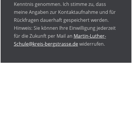
Kenntnis genommen. Ich stimme zu, dass
meine Angaben zur Kontaktaufnahme und für
Rückfragen dauerhaft gespeichert werden.
Hinweis: Sie können Ihre Einwilligung jederzeit
für die Zukunft per Mail an
Martin-Luther-
Schule@kreis-bergstrasse.de
widerrufen.