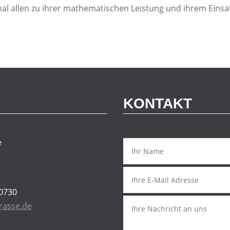
l allen zu ihrer mathematischen Leistung und ihrem Einsat
KONTAKT
e
90730
rasse.de