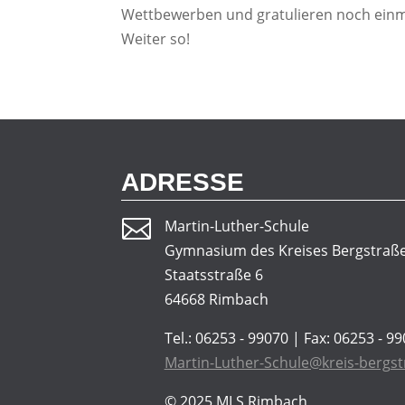
Wettbewerben und gratulieren noch einma
Weiter so!
ADRESSE

Martin-Luther-Schule
Gymnasium des Kreises Bergstraß
Staatsstraße 6
64668 Rimbach
Tel.: 06253 - 99070 | Fax: 06253 - 9
Martin-Luther-Schule@kreis-bergst
© 2025
MLS Rimbach