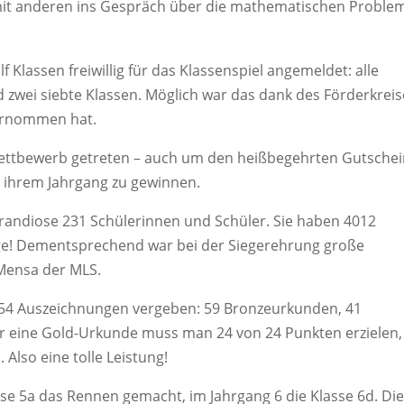
it anderen ins Gespräch über die mathematischen Proble
 Klassen freiwillig für das Klassenspiel angemeldet: alle
d zwei siebte Klassen. Möglich war das dank des Förderkrei
ernommen hat.
Wettbewerb getreten – auch um den heißbegehrten Gutsche
 ihrem Jahrgang zu gewinnen.
randiose 231 Schülerinnen und Schüler. Sie haben 4012
ge! Dementsprechend war bei der Siegerehrung große
 Mensa der MLS.
154 Auszeichnungen vergeben: 59 Bronzeurkunden, 41
 eine Gold-Urkunde muss man 24 von 24 Punkten erzielen,
Also eine tolle Leistung!
sse 5a das Rennen gemacht, im Jahrgang 6 die Klasse 6d. Di