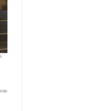
fs
unde