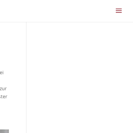
ei
 zur
ster