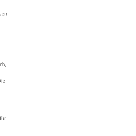
ssen
rb,
Die
für