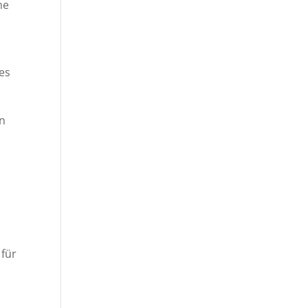
me
ses
in
 für
e